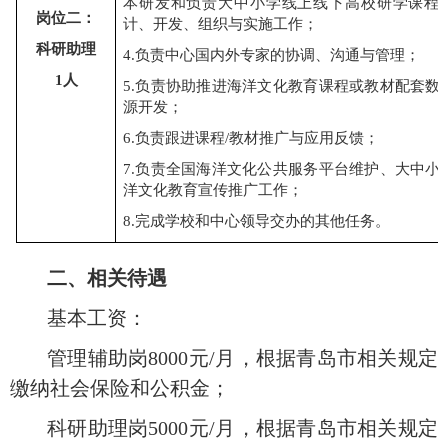
本研发和
负责
大中小
学线上线下高校研学课程
岗
位
二
：
计、开发
、
组织
与实施工作
；
科研助理
4.负责中心国内外专家的协调、沟通与管理；
1人
5.
负责协助
推进
海洋
文化
教育
课程或教材配套数
源开发
；
6.
负责跟进课程
/教材推广与应用
反馈
；
7.
负责全国海洋文化公共服务平台维护、大中小
洋文化教育宣传推广工作；
8
.
完成学校和中心领导交办的其他
任务。
二
、
相关
待遇
基本工资：
管理辅助岗
8
000
元
/月，根据青岛市相关规定
缴纳社会保险和公积金；
科研助理岗
5000元/月
，根据青岛市相关规定