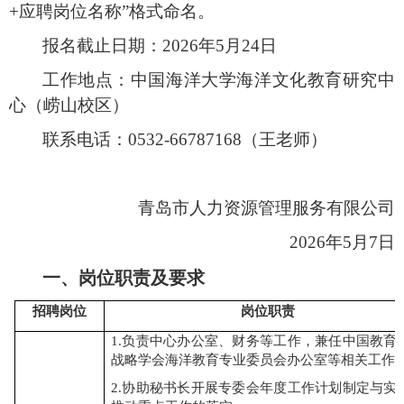
+应聘岗位名称”
格式
命名
。
报名截止日期：
202
6
年
5
月
24
日
工作地点：
中国海洋大学海洋文化教育研究中
心
（
崂山校区
）
联系电话：
0532-6678
7168
（
王老师
）
青岛市人力资源管理服务有限公司
20
2
6
年
5
月
7
日
一、岗位职责
及要求
招聘岗位
岗位职责
1.负责中心办公室、财务等工作，兼任中国教育
战略学会海洋教育专业委员会办公室等相关工作
2.协助秘书长开展专委会年度工作计划制定与实