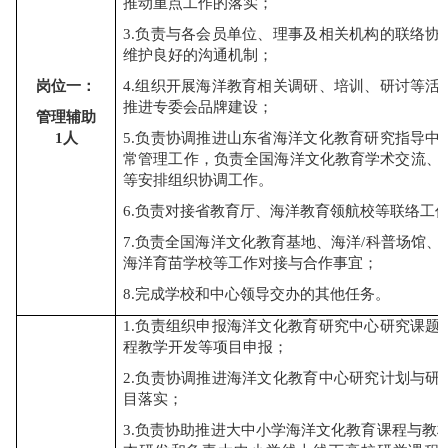
推动重点工作的落实；
3.
负责与各会员单位、理事及相关机构的联络协
维护良好的沟通机制
；
岗
位
一
：
4.
组织开展海洋教育相关调研、培训、研讨等活
推进专委会品牌建设
；
管理辅助
1人
5.负责协调推进
山东省海洋文化教育
研究指导中
常管理工作，
负责全国海洋文化教育学术交流、
等安排组织协调工作。
6.负责
对接
省教育厅
、
海洋教育
领航
校等联络工
7.
负责
全国
海洋文化教育基地
、
海洋
/科普
场馆
、
海洋育苗学校等工作
对接与
合作事宜
；
8
.
完成学校和中心领导交办的其他
任务。
1.负责组织申报海洋文化教育研究中心研究课题
程教学开发等项目申报；
2.负责协调推进海洋文化教育中心研究计划与研
目落实
；
3.
负责协助
推进
大中小学海洋
文化
教育课程
与教