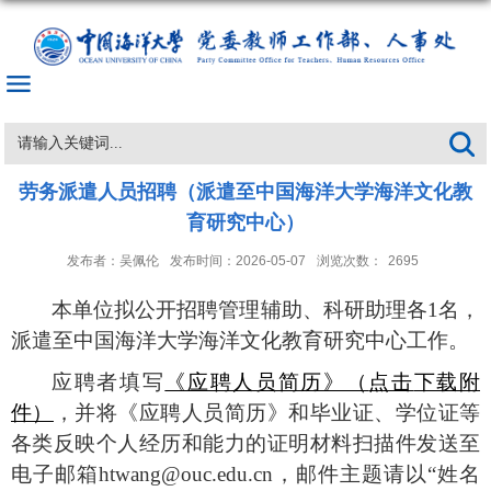
劳务派遣人员招聘（派遣至中国海洋大学海洋文化教
育研究中心）
发布者：吴佩伦
发布时间：2026-05-07
浏览次数：
2695
本单位拟
公开招聘
管理辅助、科研助理各
1
名，
派遣至中国海洋大学
海洋文化教育研究中心
工作。
应聘者填写
《应聘人员简历》（
点击
下载附
件）
，并将《应聘人员简历》和毕业证、学位证等
各类反映个人经历和能力的证明材料扫描件发送至
电子邮箱
htwang
@ouc.edu.cn
，
邮件主题请以
“
姓名