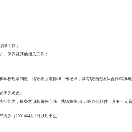
cn，邮件主题请以“张三应聘中国海洋大学
机关事务中心
”格
26年
4
月20
日
洋大学（
四
校区）
66782528（张老师）
会议、报告、接待等服务保障工作；