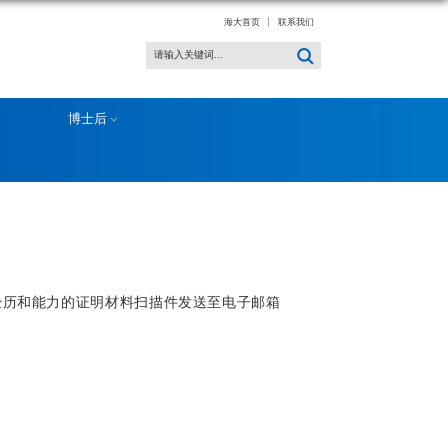
政策文件
师德师风
中国海洋大学党委办公室、校长办公室）
发布时间：2026-04-07
浏览次数：
3172
、校长办公室机关事务中心工作。
简历》和毕业证、学位证等各类反映个人经历和