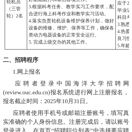
轮机员
应于2
3.根据科考任务、教学实习工作要求，配
（三管
毕业证
合进行海上科考作业和教学实习活动
。
轮）
2
名
科目考
4.落实
负责
轮机设备维护保养计划，
做好
3
.熟
设备的维修、维护、保养等工作，确保各
4
.
热爱
类动力电器设备的正常安全运行
。
良习惯
5. 完成上级交办的其他工作。
5
.年龄
二
、招聘程序
1.网上报名
应聘者登录中国海洋大学招聘网
(review.ouc.edu.cn)报名系统进行网上注册报名，
报名截止时间：2025年
10
月
31
日。
应聘者使用手机号或邮箱注册账号，填写真
实准确的个人身份信息。注册完成后，请以账号
登录进入，在首页
“招聘职位列表”中选择要应聘