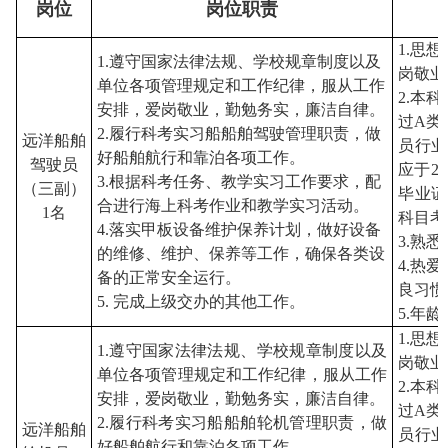
岗位
岗位职责
1
.
思想
1
.遵守国家法律法规、学校规章制度以及
岗敬业
单位各项管理规定和工作纪律，服从工作
2
.本
安排，爱岗敬业，勤勉务实，廉洁自律
。
过A类
2.
履行科考实习船船舶驾驶管理职责，做
远洋船舶
员行业
好船舶航行和靠泊各项工作
。
驾驶员
应于2
3.根据科考任务、教学实习工作要求，配
（三副）
毕业证
合进行海上科考作业和教学实习活动
。
1名
科目考
4.落实
甲板
设备维护保养计划，
做好
设备
3
.熟
的维修、维护、保养等工作，确保各类设
4
.
热爱
备的正常安全运行
。
良习惯
5.
完成上级交办的其他工作。
5
.年龄
1
.
思想
1
.遵守国家法律法规、学校规章制度以及
岗敬业
单位各项管理规定和工作纪律，服从工作
2
.本
安排，爱岗敬业，勤勉务实，廉洁自律
。
过A类
2.
履行科考实习船船舶轮机管理职责，做
远洋船舶
员行业
好船舶航行和靠泊各项工作
。