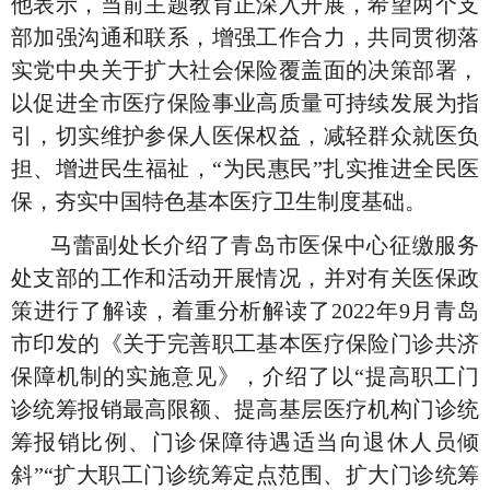
他表示，当前主题教育正深入开展，希望两个支
部加强沟通和联系，增强工作合力，共同贯彻落
实党中央关于扩大社会保险覆盖面的决策部署，
以促进全市医疗保险事业高质量可持续发展为指
引，切实维护参保人医保权益，减轻群众就医负
担、增进民生福祉，
“为民惠民”扎实推进全民医
保，夯实中国特色基本医疗卫生制度基础。
马蕾副处长介绍了青岛市医保中心征缴服务
处支部的工作和活动开展情况，并对有关医保政
策进行了解读，着重
分析解读了
2022
年
9
月青岛
市印发的《关于完善职工基本医疗保险门诊共济
保障机制的实施意见》，介绍了以“提高职工门
诊统筹报销最高限额、提高基层医疗机构门诊统
筹报销比例、门诊保障待遇适当向退休人员倾
斜”“扩大职工门诊统筹定点范围、扩大门诊统筹